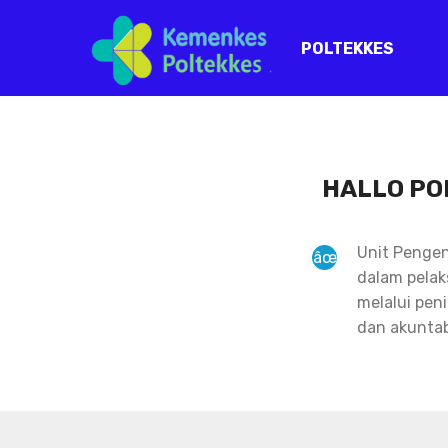
POLTEKKES
HALLO PO
Unit Pengen
dalam pelak
melalui pen
dan akuntab