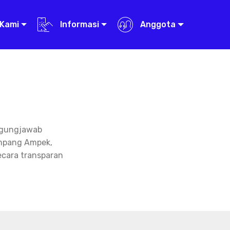
Kami
Informasi
Anggota
nggungjawab
impang Ampek,
ecara transparan